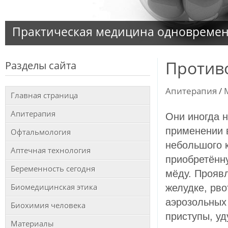
Практическая медицина одновременн
Против
Разделы сайта
Апитерапия
/
Главная страница
Апитерапия
Они иногда 
применении 
Офтальмология
небольшого 
Аптечная технология
приобретённ
Беременность сегодня
мёду. Прояв
Биомедицинская этика
желудке, рво
аэрозольных
Биохимия человека
приступы, уд
Материалы