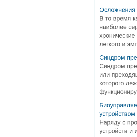
Осложнения
В то время к
наиболее се
хронические
легкого и эмп
Синдром пре
Синдром пре
или преходя
которого ле
функциониру
Биоуправляе
устройством
Наряду с пр
устройств и 