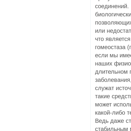
соединений. 
биологическ
позволяющих
или недоста
что являетс
гомеостаза (
если мы име
наших физиол
длительном 
заболевания,
служат источ
такие средст
может испол
какой-либо т
Ведь даже ст
стабильным 