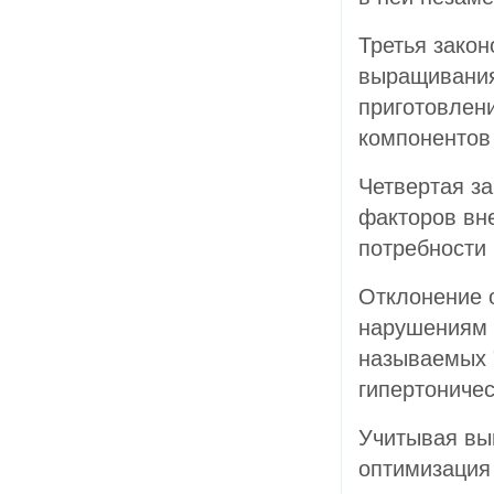
Третья зако
выращивания
приготовлен
компонентов
Четвертая з
факторов вн
потребности 
Отклонение о
нарушениям в
называемых "
гипертоничес
Учитывая выш
оптимизация