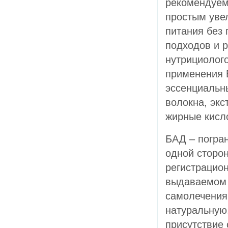
рекомендуем
простым уве
питания без 
подходов и 
нутрициолог
применения 
эссенциальн
волокна, эк
жирные кисло
БАД – погра
одной сторон
регистрацио
выдаваемом 
самолечения.
натуральную
присутствие 