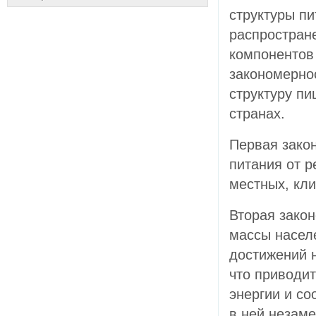
структуры п
распростран
компонентов
закономерно
структуру пи
странах.
Первая зако
питания от 
местных, кл
Вторая закон
массы насел
достижений н
что приводит
энергии и с
в ней незам