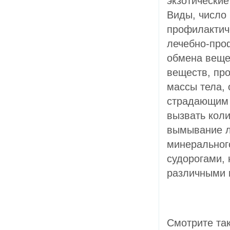
экзотические
Виды, число
профилактич
лечебно-про
обмена веще
веществ, пр
массы тела,
страдающим к
вызвать коли
вымывание л
минерального
судорогами,
различными 
Смотрите та