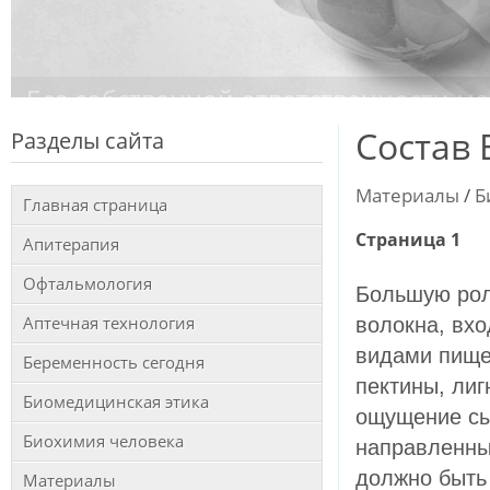
Без собственной ответственности ме
Состав 
Разделы сайта
Материалы
/
Б
Главная страница
Страница 1
Апитерапия
Офтальмология
Большую рол
Аптечная технология
волокна, вх
видами пище
Беременность сегодня
пектины, лиг
Биомедицинская этика
ощущение сыт
Биохимия человека
направленны
должно быть 
Материалы