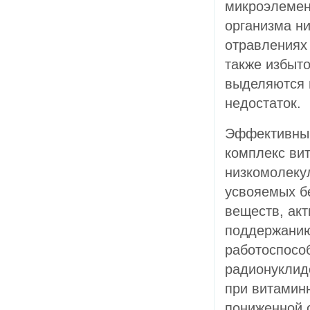
микроэлемен
организма н
отравлениях 
также избыто
выделяются 
недостаток.
Эффективны
комплекс вит
низкомолекул
усвояемых б
веществ, ак
поддержанию
работоспосо
радионуклид
при витамин
пониженной 