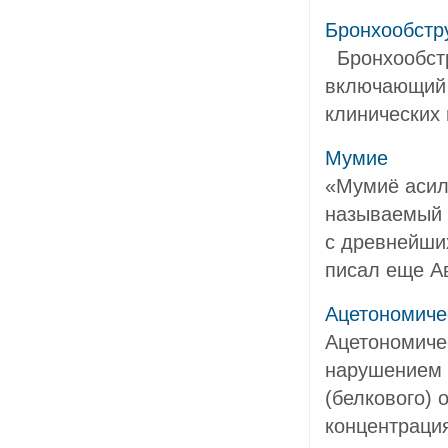
Бронхообстр
Бронхообстр
включающий 
клинических 
Мумие
«Мумиё асиль
называемый 
с древнейши
писал еще Ав
Ацетономиче
Ацетономичес
нарушением 
(белкового) 
концентрация