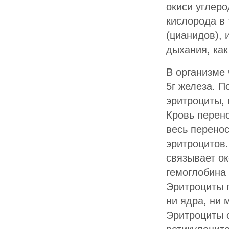
окиси углеро
кислорода в
(цианидов),
дыхания, как
В организме 
5г железа. П
эритроциты, 
Кровь перено
весь перено
эритроцитов
связывает о
гемоглобина 
Эритроциты 
ни ядра, ни 
Эритроциты 