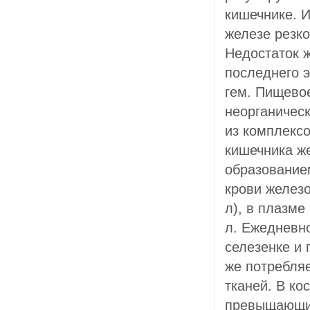
кишечнике. И
железе резко
Недостаток 
последнего 
гем. Пищево
неорганическ
из комплексо
кишечника же
образование
крови железо
л), в плазме
л. Ежедневно
селезенке и 
же потребляе
тканей. В ко
превыщающий