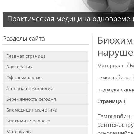
Практическая медицина одновременн
Биохим
Разделы сайта
наруше
Главная страница
Материалы
/
Б
Апитерапия
гемоглобина.
Офтальмология
Аптечная технология
подходы к ан
Беременность сегодня
Страница 1
Биомедицинская этика
Гемоглобин 
Биохимия человека
рентгеностру
Материалы
относящийся