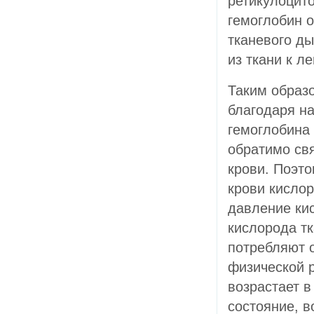
ретикулоцито
гемоглобин 
тканевого ды
из ткани к л
Таким образ
благодаря н
гемоглобина 
обратимо свя
крови. Поэт
крови кислор
давление ки
кислорода тк
потребляют о
физической 
возрастает в
состояние, 