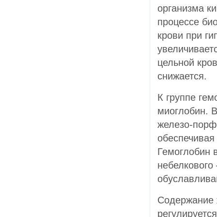
организма к
процессе био
крови при ги
увеличиваетс
цельной кров
снижается.
К группе гем
миоглобин. В
железо-порфи
обеспечивая
Гемоглобин в
небелкового 
обуславлива
Содержание 
регулируетс