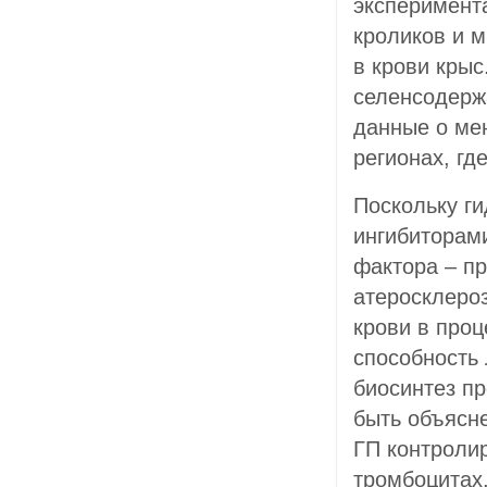
эксперимент
кроликов и м
в крови кры
селенсодерж
данные о ме
регионах, гд
Поскольку г
ингибиторами
фактора – пр
атеросклеро
крови в проц
способность
биосинтез п
быть объясн
ГП контролир
тромбоцитах,