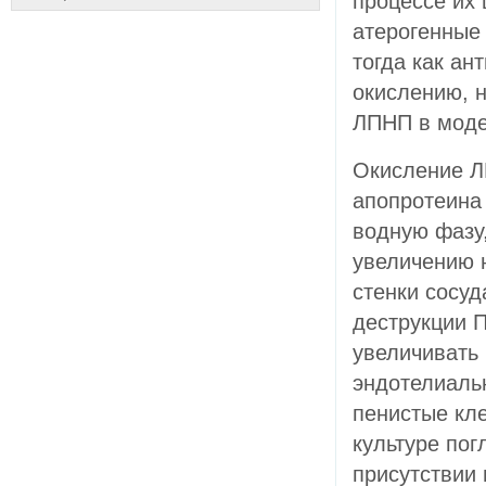
процессе их 
атерогенные
тогда как ан
окислению, н
ЛПНП в моде
Окисление Л
апопротеина 
водную фазу,
увеличению 
стенки сосу
деструкции 
увеличивать
эндотелиаль
пенистые кл
культуре по
присутствии