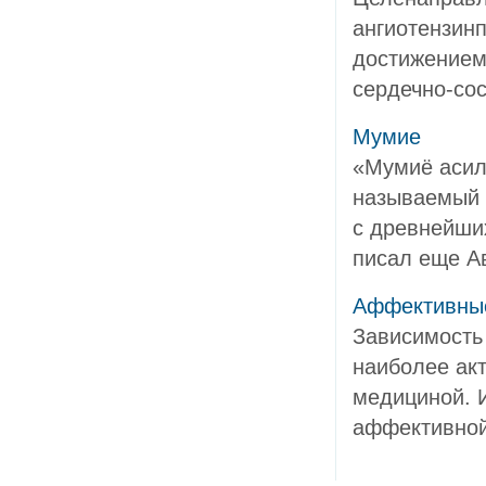
ангиотензин
достижением 
сердечно-сос
Мумие
«Мумиё асиль
называемый 
с древнейши
писал еще Ав
Аффективные
Зависимость 
наиболее ак
медициной. И
аффективной 