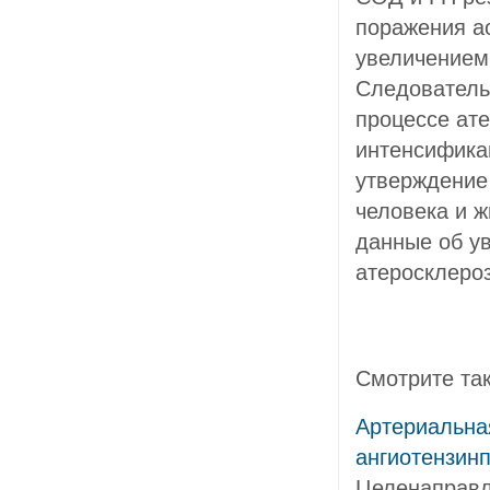
поражения ао
увеличением
Следователь
процессе ате
интенсификац
утверждение 
человека и 
данные об у
атеросклероз
Смотрите та
Артериальна
ангиотензин
Целенаправл