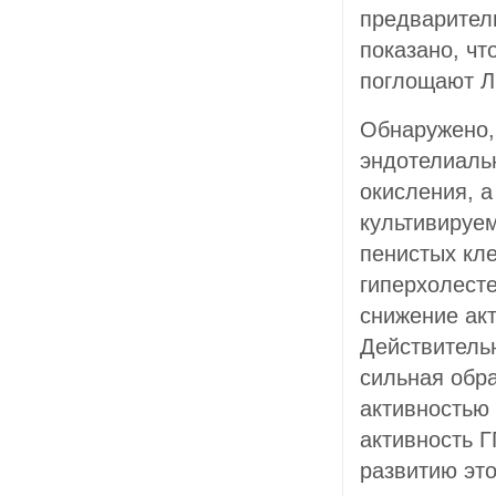
предварител
показано, чт
поглощают Л
Обнаружено,
эндотелиаль
окисления, 
культивируе
пенистых кл
гиперхолесте
снижение ак
Действитель
сильная обр
активностью 
активность Г
развитию это