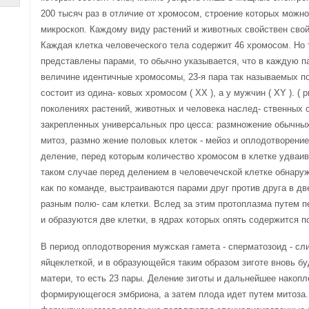
200 тысяч раз в отличие от хромосом, строение которых можн
микроскоп. Каждому виду растений и животных свойствен сво
Каждая клетка человеческого тела содержит 46 хромосом. Но 
представлены парами, то обычно указывается, что в каждую п
величине идентичные хромосомы, 23-я пара так называемых 
состоит из одина- ковых хромосом ( ХХ ), а у мужчин ( ХY ). ( 
поколениях растений, животных и человека наслед- ственных 
закрепленных универсальных про цесса: размножение обычных 
митоз, размно жение половых клеток - мейоз и оплодотворение
деление, перед которым количество хромосом в клетке удваи
таком случае перед делением в человечечской клетке обнаруж
как по команде, выстраиваются парами друг против друга в дв
разным полю- сам клетки. Вслед за этим протоплазма путем п
и образуются две клетки, в ядрах которых опять содержится 
В период оплодотворения мужская гамета - сперматозоид - сли
яйцеклеткой, и в образующейся таким образом зиготе вновь буд
матери, то есть 23 пары. Деление зиготы и дальнейшее накоп
формирующегося эмбриона, а затем плода идет путем митоза.