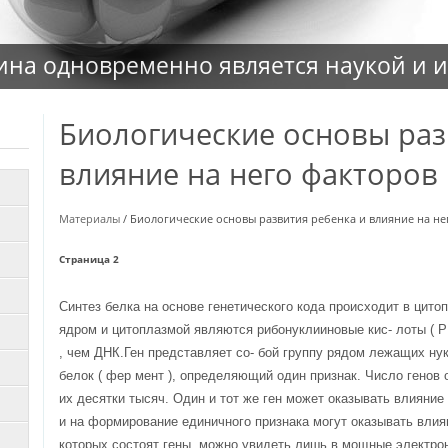
етственности медицина сама ничего не
Биологические основы раз
влияние на него факторов
Материалы
/ Биологические основы развития ребенка и влияние на н
Страница 2
Синтез белка на основе генетического кода происходит в цито
ядром и цитоплазмой являются рибонуклииновые кис- лоты ( Р
, чем ДНК.Ген представляет со- бой группу рядом лежащих ну
белок ( фер мент ), определяющий один признак. Число генов о
их десятки тысяч. Один и тот же ген может оказывать влияние 
и на формирование единичного признака могут оказывать влия
которых состоят гены, можно увидеть лишь в мощные электро