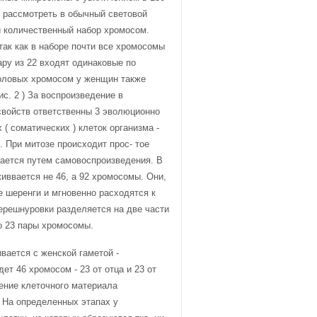
о рассмотреть в обычный световой
й количественный набор хромосом.
так как в наборе почти все хромосомы
ару из 22 входят одинаковые по
половых хромосом у женщин также
рис. 2 ) За воспроизведение в
свойств ответственны 3 эволюционно
( соматических ) клеток организма -
. При митозе происходит прос- тое
вается путем самовоспроизведения. В
иввается не 46, а 92 хромосомы. Они,
е шеренги и мгновенно расходятся к
ерешнуровки разделяется на две части
по 23 пары хромосомы.
вается с женской гаметой -
ет 46 хромосом - 23 от отца и 23 от
ление клеточного материала
 На определенных этапах у