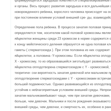
формирующегося зародыша появляются специализированные кле
и органы. Весь процесс развития зародыша и вся дальнейшая 
новорожденного ребенка, взрослого человека происходят на о
при постоянном влиянии условий внешней сре- ды, взаимодейс
Определение пола ребенка. В процессе зачатия половая прин
определяется тем, носителем какой половой хромосомы являет
яйцеклетки женщины среди 23 хромосом в норме содержится о
к концу мейотического деления образуется не одна половая клет
гаметы ( сперматозоида ). При этом половина из них содержит
яйцеклетки, а половина -Y-хромосомы. Если яйцеклетка опло
Х - хромосому, то из образовавшейся зиготыбудет развиваться
яйцеклетка оплодотворена сперматозоидом с Y - хромосомой, т
теоритиче- ски вероятность зачатия девочкой или мальчиком п
оплодотворение сперматозоидами с Y - хромосомами встречает
большей подвижностью. Однако развивающийся из оплодотвор
устойчив к неблагоприятным условиям внешней среды. Непро
зачатии мальчикамибывают чаще, чем при зачатии девочками, 
больше, чем девочек. Мальчики и после рождения оказываютс
внешней среды, чем девочки, и смертность их, особенно в ран