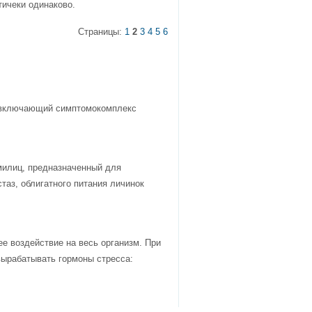
тичеки одинаково.
Страницы:
1
2
3
4
5
6
 включающий симптомокомплекс
милиц, предназначенный для
таз, облигатного питания личинок
е воздействие на весь организм. При
ырабатывать гормоны стресса: