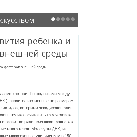
 сделает
вития ребенка и
 внешней среды
его факторов внешней среды
плазме кле- тки. Посредниками между
НК ), значительно меньше по размерам
клиотидов, которыми закодирован один
чень велико - считают, что у человека
на разви тие ряда признаков, равно как
ние много генов. Молекулы ДНК, из
нные микроскопы с увиличением в 150-