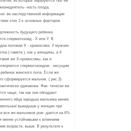
тки, из которых образуются тка- ни
жизнедеятель- ность плода,
сно- ве наследственной информации
твии этих 2-х основных факторов.
адлежность будущего ребенка
ся сперматозоид - Х или Y. В
дна половая Х - хромосома. У мужчин
ка ( гамета ), как у женщины, а 4
 такие же Х-хромосомы, как и
дотворяется сперматозоидом , несущим
 ребенок женского пола. Если же
о сформируется мальчик. ( рис.3)
рактически одинакова. Фак- тически же
ся чаще, так как они обладают
енного яйца зародыш мальчика менее
извольные выкидыши у женщин при
и все же мальчиков рож- дается на 6%
я менее устойчивыми к влияниям
нем возрасте, выше. В результате к